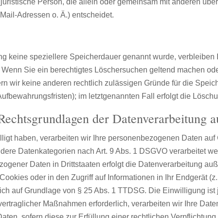
er juristische Person, die allein oder gemeinsam mit anderen üb
ail-Adressen o. Ä.) entscheidet.
ng keine speziellere Speicherdauer genannt wurde, verbleiben
lt. Wenn Sie ein berechtigtes Löschersuchen geltend machen ode
fern wir keine anderen rechtlich zulässigen Gründe für die Sp
Aufbewahrungsfristen); im letztgenannten Fall erfolgt die Lösch
Rechtsgrundlagen der Datenverarbeitung a
lligt haben, verarbeiten wir Ihre personenbezogenen Daten auf 
ondere Datenkategorien nach Art. 9 Abs. 1 DSGVO verarbeitet we
ogener Daten in Drittstaaten erfolgt die Datenverarbeitung auße
kies oder in den Zugriff auf Informationen in Ihr Endgerät (z. 
ich auf Grundlage von § 25 Abs. 1 TTDSG. Die Einwilligung ist j
ertraglicher Maßnahmen erforderlich, verarbeiten wir Ihre Daten 
en, sofern diese zur Erfüllung einer rechtlichen Verpflichtung 