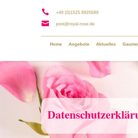

+49 (0)1525 8925589

post@royal-rose.de
Home
Angebote
Aktuelles
Gaume
Datenschutzerklär