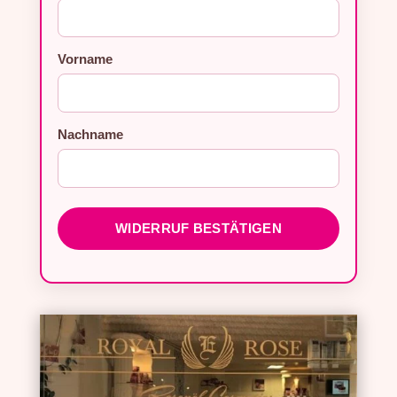
E-Mail (wiederholen)
Vorname
*
Nachname
WIDERRUF BESTÄTIGEN