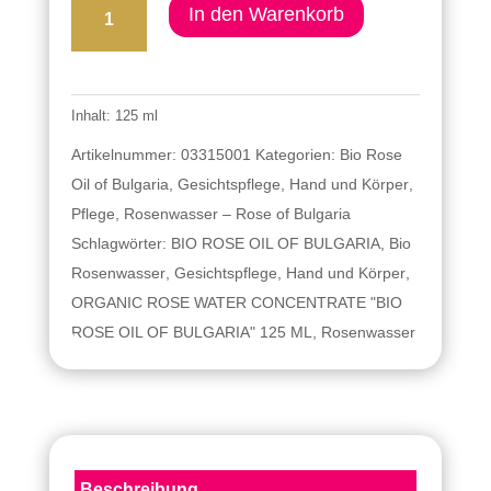
Organisches
In den Warenkorb
Bio
Rosenwasser
-
Inhalt: 125
ml
Konzentrat
"
Artikelnummer:
03315001
Kategorien:
Bio Rose
BIO
Oil of Bulgaria
,
Gesichtspflege
,
Hand und Körper
,
ROSE
Pflege
,
Rosenwasser – Rose of Bulgaria
OIL
Schlagwörter:
BIO ROSE OIL OF BULGARIA
,
Bio
OF
Rosenwasser
,
Gesichtspflege
,
Hand und Körper
,
BULGARIA"
ORGANIC ROSE WATER CONCENTRATE "BIO
Menge
ROSE OIL OF BULGARIA" 125 ML
,
Rosenwasser
Beschreibung