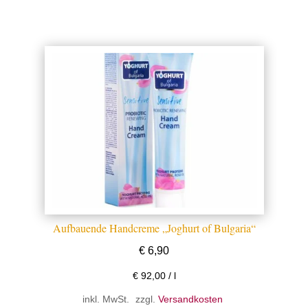
S“
Aufbauende Handcreme „Joghurt of Bulgaria“
H
€
6,90
€
92,00
/
l
inkl. MwSt.
zzgl.
Versandkosten