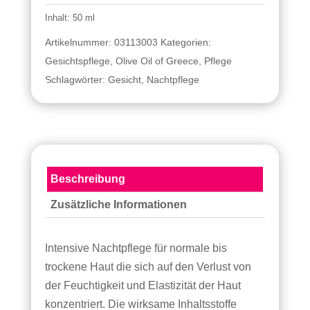
Ölivenöl
Inhalt: 50 ml
„Olive
Oil
Artikelnummer:
03113003
Kategorien:
of
Gesichtspflege
,
Olive Oil of Greece
,
Pflege
Greece“
Schlagwörter:
Gesicht
,
Nachtpflege
Menge
Beschreibung
Zusätzliche Informationen
Intensive Nachtpflege für normale bis
trockene Haut die sich auf den Verlust von
der Feuchtigkeit und Elastizität der Haut
konzentriert. Die wirksame Inhaltsstoffe