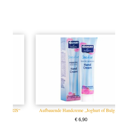
S“
Aufbauende Handcreme „Joghurt of Bulgaria“
H
€
6,90