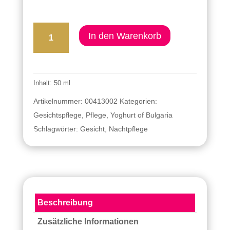
Anti
In den Warenkorb
Falten
Nachtpflege
„YOGHURT
Inhalt: 50 ml
OF
BULGARIA“
Artikelnummer:
00413002
Kategorien:
Menge
Gesichtspflege
,
Pflege
,
Yoghurt of Bulgaria
Schlagwörter:
Gesicht
,
Nachtpflege
Beschreibung
Zusätzliche Informationen