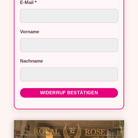
E-Mail
*
E-Mail (wiederholen)
Vorname
*
Nachname
WIDERRUF BESTÄTIGEN