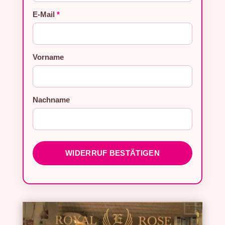
E-Mail
*
E-Mail (wiederholen)
Vorname
*
Nachname
WIDERRUF BESTÄTIGEN